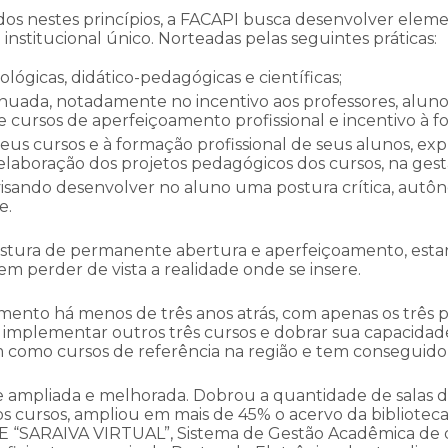
dos nestes princípios, a FACAPI busca desenvolver elem
nstitucional único. Norteadas pelas seguintes práticas:
ógicas, didático-pedagógicas e científicas;
ada, notadamente no incentivo aos professores, alunos,
de cursos de aperfeiçoamento profissional e incentivo à
us cursos e à formação profissional de seus alunos, exp
a elaboração dos projetos pedagógicos dos cursos, na gest
visando desenvolver no aluno uma postura crítica, autô
e.
ra de permanente abertura e aperfeiçoamento, estan
m perder de vista a realidade onde se insere.
ento há menos de três anos atrás, com apenas os três p
implementar outros três cursos e dobrar sua capacidade
como cursos de referência na região e tem conseguido s
e ampliada e melhorada. Dobrou a quantidade de salas 
s cursos, ampliou em mais de 45% o acervo da biblioteca 
 E “SARAIVA VIRTUAL”, Sistema de Gestão Acadêmica de 