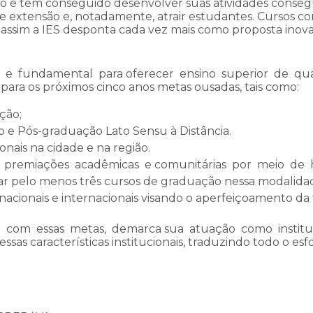
ido e tem conseguido desenvolver suas atividades conseg
a e extensão e, notadamente, atrair estudantes. Cursos co
e assim a IES desponta cada vez mais como proposta inov
de e fundamental para oferecer ensino superior de q
 para os próximos cinco anos metas ousadas, tais como:
ção;
 e Pós-graduação Lato Sensu à Distância.
nais na cidade e na região.
e premiações acadêmicas e comunitárias por meio de hon
r pelo menos três cursos de graduação nessa modalida
 nacionais e internacionais visando o aperfeiçoamento da
I com essas metas, demarca sua atuação como institu
sas características institucionais, traduzindo todo o es