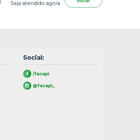
Iniciar
Seja atendido agora
Social:
/facapi
@facapi_