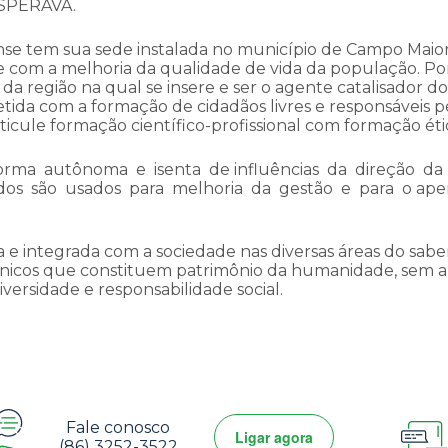
SPERAVA.
nse tem sua sede instalada no município de Campo Maior
se com a melhoria da qualidade de vida da população. Por
da região na qual se insere e ser o agente catalisador d
a com a formação de cidadãos livres e responsáveis pel
rticule formação científico-profissional com formação éti
rma autônoma e isenta de influências da direção da
os são usados para melhoria da gestão e para o aper
a e integrada com a sociedade nas diversas áreas do sa
écnicos que constituem patrimônio da humanidade, sem ab
iversidade e responsabilidade social.
Fale conosco
Ligar agora
(86) 3252-3522