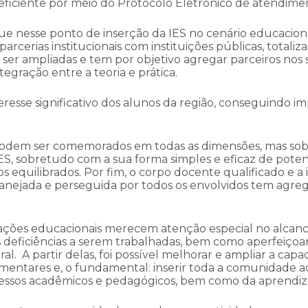
eficiente por meio do Protocolo Eletrônico de atendime
se ponto de inserção da IES no cenário educacional
rcerias institucionais com instituições públicas, totali
ser ampliadas e tem por objetivo agregar parceiros nos
egração entre a teoria e prática.
eresse significativo dos alunos da região, conseguindo im
podem ser comemorados em todas as dimensões, mas so
ES, sobretudo com a sua forma simples e eficaz de potenc
 equilibrados. Por fim, o corpo docente qualificado e a 
anejada e perseguida por todos os envolvidos tem agre
 ações educacionais merecem atenção especial no alcance
s deficiências a serem trabalhadas, bem como aperfeiço
l. A partir delas, foi possível melhorar e ampliar a cap
plementares e, o fundamental: inserir toda a comunidad
ocessos acadêmicos e pedagógicos, bem como da aprend