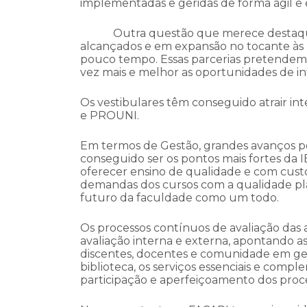
implementadas e geridas de forma ágil e 
Outra questão que merece destaque nes
alcançados e em expansão no tocante às pa
pouco tempo. Essas parcerias pretendem 
vez mais e melhor as oportunidades de int
Os vestibulares têm conseguido atrair int
e PROUNI.
Em termos de Gestão, grandes avanços 
conseguido ser os pontos mais fortes da I
oferecer ensino de qualidade e com custos
demandas dos cursos com a qualidade pl
futuro da faculdade como um todo.
Os processos contínuos de avaliação das
avaliação interna e externa, apontando a
discentes, docentes e comunidade em gera
biblioteca, os serviços essenciais e com
participação e aperfeiçoamento dos pr