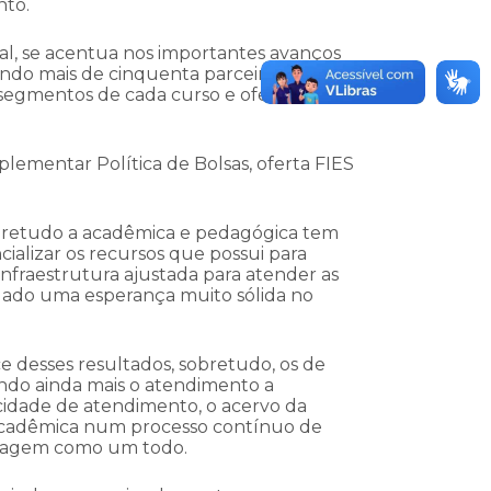
nto.
, se acentua nos importantes avanços
zando mais de cinquenta parceiros em tão
 segmentos de cada curso e oferecer cada
plementar Política de Bolsas, oferta FIES
bretudo a acadêmica e pedagógica tem
ializar os recursos que possui para
infraestrutura ajustada para atender as
gado uma esperança muito sólida no
 desses resultados, sobretudo, os de
ando ainda mais o atendimento a
acidade de atendimento, o acervo da
e acadêmica num processo contínuo de
izagem como um todo.