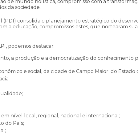
visão de mundo holística, compromisso com a transforma
fios da sociedade.
 (PDI) consolida o planejamento estratégico do desenvo
com a educação, compromissos estes, que nortearam sua
API, podemos destacar:
to, a produção e a democratização do conhecimento por
ômico e social, da cidade de Campo Maior, do Estado do
cia;
ualidade;
m nível local, regional, nacional e internacional;
 do País;
al;