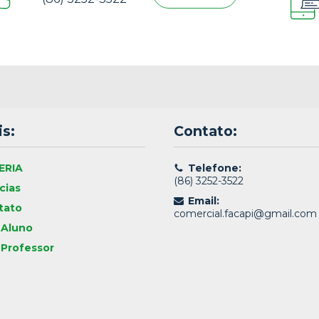
s:
Contato:
ERIA
Telefone:
(86) 3252-3522
cias
Email:
tato
comercial.facapi@gmail.com
 Aluno
 Professor