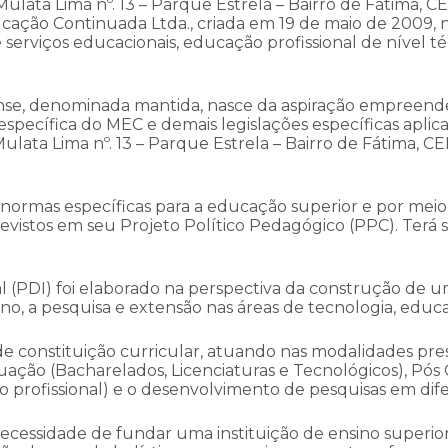
 Mulata Lima nº. 13 – Parque Estrela – Bairro de Fátima,
ducação Continuada Ltda., criada em 19 de maio de 2009, n
e serviços educacionais, educação profissional de nível 
nse, denominada mantida, nasce da aspiração empreended
o específica do MEC e demais legislações específicas apl
ulata Lima nº. 13 – Parque Estrela – Bairro de Fátima, 
normas específicas para a educação superior e por meio 
vistos em seu Projeto Político Pedagógico (PPC). Terá su
l (PDI) foi elaborado na perspectiva da construção de
sino, a pesquisa e extensão nas áreas de tecnologia, educa
 constituição curricular, atuando nas modalidades pres
uação (Bacharelados, Licenciaturas e Tecnológicos), Pó
o profissional) e o desenvolvimento de pesquisas em dife
necessidade de fundar uma instituição de ensino superio